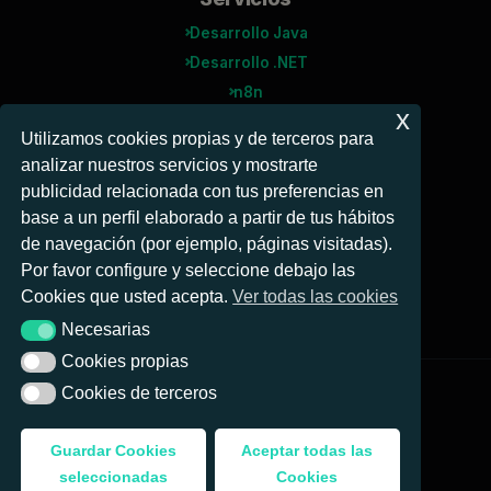
Desarrollo Java
Desarrollo .NET
n8n
x
Agentes IA
Utilizamos cookies propias y de terceros para
analizar nuestros servicios y mostrarte
Microsoft
publicidad relacionada con tus preferencias en
Power BI
base a un perfil elaborado a partir de tus hábitos
Power Automate
de navegación (por ejemplo, páginas visitadas).
Business Central
Por favor configure y seleccione debajo las
Cookies que usted acepta.
Ver todas las cookies
Necesarias
Necesarias
Cookies propias
Cookies propias
Cookies de terceros
Cookies de terceros
© 2026 Nattia Digital Solutions, S.L. Todos los
derechos reservados.
Guardar Cookies
Aceptar todas las
Aviso legal
|
Privacidad
|
Cookies
seleccionadas
Cookies