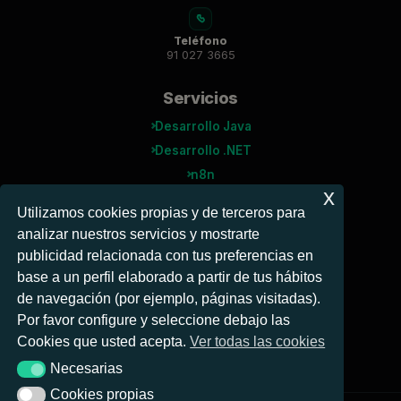
Teléfono
91 027 3665
Servicios
Desarrollo Java
Desarrollo .NET
n8n
x
Agentes IA
Utilizamos cookies propias y de terceros para
analizar nuestros servicios y mostrarte
Microsoft
publicidad relacionada con tus preferencias en
Power BI
base a un perfil elaborado a partir de tus hábitos
Power Automate
de navegación (por ejemplo, páginas visitadas).
Business Central
Por favor configure y seleccione debajo las
Cookies que usted acepta.
Ver todas las cookies
Necesarias
Necesarias
Cookies propias
Cookies propias