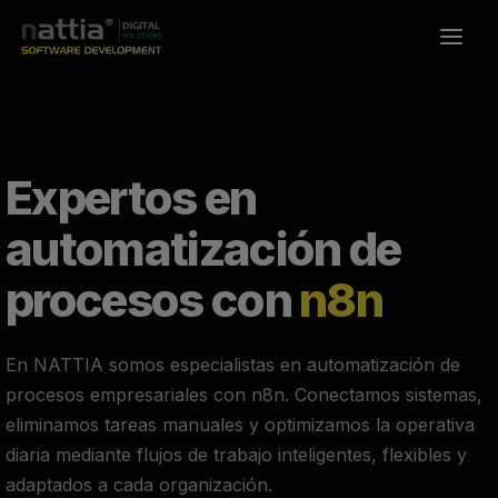
Ir
al
contenido
Expertos en
automatización de
procesos con
n8n
En NATTIA somos especialistas en automatización de
procesos empresariales con n8n. Conectamos sistemas,
eliminamos tareas manuales y optimizamos la operativa
diaria mediante flujos de trabajo inteligentes, flexibles y
adaptados a cada organización.