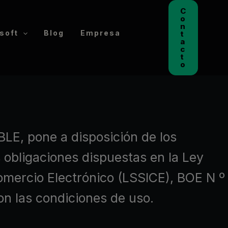
C
o
n
soft
Blog
Empresa
t
a
c
t
o
E, pone a disposición de los
 obligaciones dispuestas en la Ley
Comercio Electrónico (LSSICE), BOE N º
on las condiciones de uso.