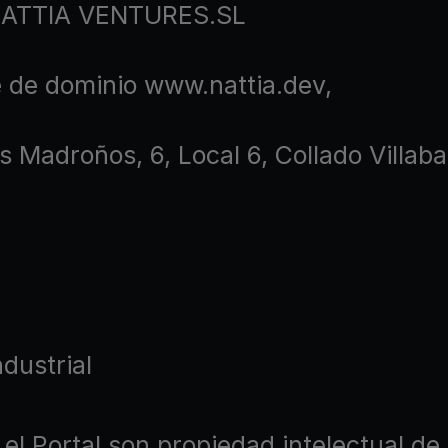
 NATTIA VENTURES.SL
e de dominio www.nattia.dev,
Los Madroños, 6, Local 6, Collado Villa
dustrial
 el Portal son propiedad intelectual 