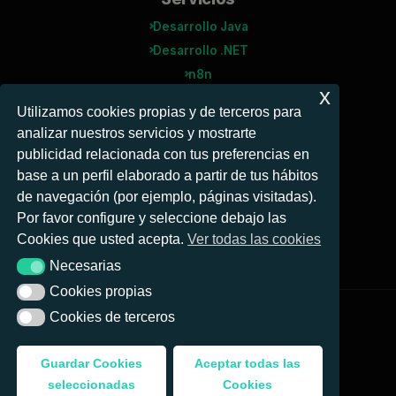
Desarrollo Java
Desarrollo .NET
n8n
x
Agentes IA
Utilizamos cookies propias y de terceros para
analizar nuestros servicios y mostrarte
Microsoft
publicidad relacionada con tus preferencias en
Power BI
base a un perfil elaborado a partir de tus hábitos
Power Automate
de navegación (por ejemplo, páginas visitadas).
Business Central
Por favor configure y seleccione debajo las
Cookies que usted acepta.
Ver todas las cookies
Necesarias
Necesarias
Cookies propias
Cookies propias
Cookies de terceros
Cookies de terceros
© 2026 Nattia Digital Solutions, S.L. Todos los
derechos reservados.
Guardar Cookies
Aceptar todas las
Aviso legal
|
Privacidad
|
Cookies
seleccionadas
Cookies