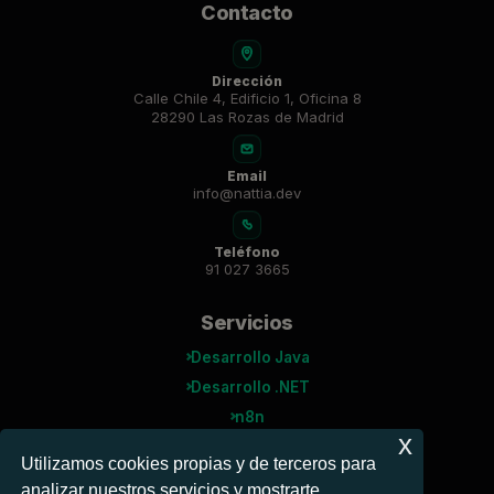
Contacto
Dirección
Calle Chile 4, Edificio 1, Oficina 8
28290 Las Rozas de Madrid
Email
info@nattia.dev
Teléfono
91 027 3665
Servicios
Desarrollo Java
Desarrollo .NET
n8n
x
Agentes IA
Utilizamos cookies propias y de terceros para
analizar nuestros servicios y mostrarte