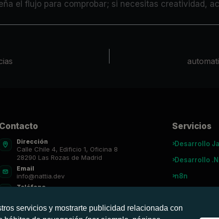
iseña el flujo para comprobar; si necesitas creatividad, 
cias
automati
Contacto
Servicios
Dirección
Desarrollo J
Calle Chile 4, Edificio 1, Oficina 8
28290 Las Rozas de Madrid
Desarrollo .
Email
n8n
info@nattia.dev
Teléfono
Agentes IA
91 027 3665
tros servicios y mostrarte publicidad relacionada con