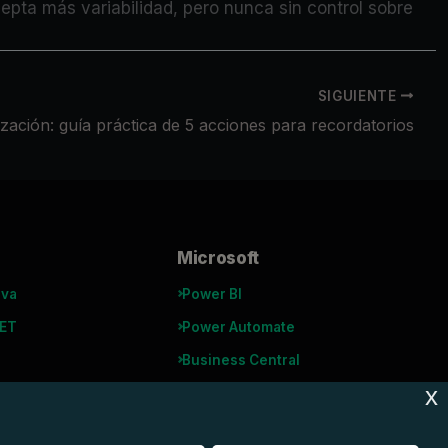
acepta más variabilidad, pero nunca sin control sobre
SIGUIENTE
zación: guía práctica de 5 acciones para recordatorios
Microsoft
ava
Power BI
NET
Power Automate
Business Central
x