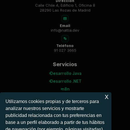
Dirección
Calle Chile 4, Edificio 1, Oficina 8
28290 Las Rozas de Madrid
Email
info@nattia.dev
Teléfono
91 027 3665
Servicios
Desarrollo Java
Desarrollo .NET
n8n
x
Agentes IA
Utilizamos cookies propias y de terceros para
analizar nuestros servicios y mostrarte
Microsoft
publicidad relacionada con tus preferencias en
Power BI
base a un perfil elaborado a partir de tus hábitos
Power Automate
de navegación (por ejemplo, páginas visitadas).