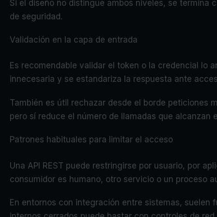
Si el diseño no distingue ambos niveles, se termina 
de seguridad.
Validación en la capa de entrada
Es recomendable validar el token o la credencial lo a
innecesaria y se estandariza la respuesta ante acce
También es útil rechazar desde el borde peticiones ma
pero sí reduce el número de llamadas que alcanzan 
Patrones habituales para limitar el acceso
Una API REST puede restringirse por usuario, por aplic
consumidor es humano, otro servicio o un proceso a
En entornos con integración entre sistemas, suelen 
internos cerrados puede bastar con controles de red