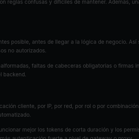
con reglas confusas y difíciles de mantener. Además, un
ntes posible, antes de llegar a la lógica de negocio. As
sos no autorizados.
lformadas, faltas de cabeceras obligatorias o firmas in
el backend.
ación cliente, por IP, por red, por rol o por combinació
utomatizado.
funcionar mejor los tokens de corta duración y los perm
 más autenticación fuerte a nivel de gateway o proxy.