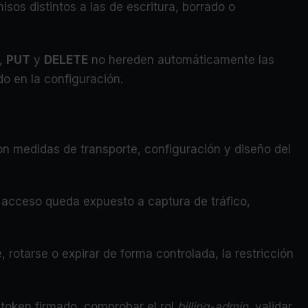
sos distintos a las de escritura, borrado o
,
PUT
y
DELETE
no hereden automáticamente las
o en la configuración.
on medidas de transporte, configuración y diseño del
e acceso queda expuesto a captura de tráfico,
 rotarse o expirar de forma controlada, la restricción
 token firmado, comprobar el rol
billing-admin
, validar