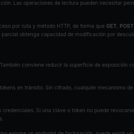
ción. Las operaciones de lectura pueden necesitar permi
acceso por ruta y método HTTP, de forma que
GET
,
POST
 parcial obtenga capacidad de modificación por descuid
 También conviene reducir la superficie de exposición c
tokens en tránsito. Sin cifrado, cualquier mecanismo d
as credenciales. Si una clave o token no puede revocarse,
s.
terno expone un endpoint de facturación, puede exigir un