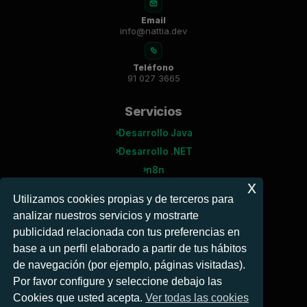
Email
info@nattia.dev
Teléfono
91 027 3665
Servicios
Desarrollo Java
Desarrollo .NET
n8n
x
Agentes IA
Utilizamos cookies propias y de terceros para
analizar nuestros servicios y mostrarte
Microsoft
publicidad relacionada con tus preferencias en
Power BI
base a un perfil elaborado a partir de tus hábitos
Power Automate
de navegación (por ejemplo, páginas visitadas).
Business Central
Por favor configure y seleccione debajo las
Cookies que usted acepta.
Ver todas las cookies