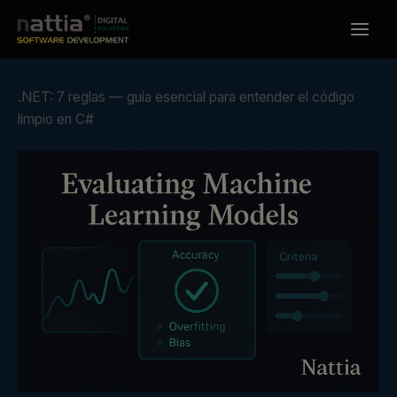
Ir
al
contenido
.NET: 7 reglas — guía esencial para entender el código
limpio en C#