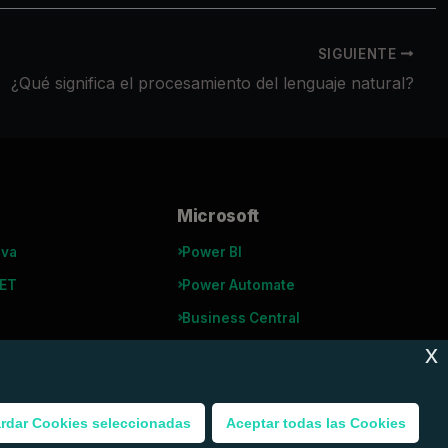
SIGUIENTE
¿Qué significa el procesamiento del lenguaje natural?
Microsoft
ava
Power BI
NET
Power Automate
Business Central
x
rdar Cookies seleccionadas
Aceptar todas las Cookies