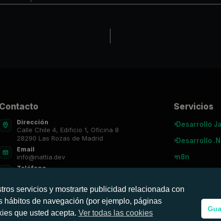
Contacto
Servicios
Dirección
Desarrollo J
Calle Chile 4, Edificio 1, Oficina 8
28290 Las Rozas de Madrid
Desarrollo .
Email
n8n
info@nattia.dev
Teléfono
Agentes IA
91 027 3665
tros servicios y mostrarte publicidad relacionada con
tus hábitos de navegación (por ejemplo, páginas
Gua
okies que usted acepta.
Ver todas las cookies