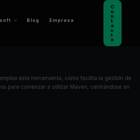
C
o
n
soft
Blog
Empresa
t
a
c
t
o
emplea esta herramienta, cómo facilita la gestión de
asos para comenzar a utilizar Maven, centrándose en