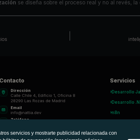
zación
se diseña sobre el proceso real y no al revés, l
ios
intel
Contacto
Servicios
Dirección
Desarrollo J
Calle Chile 4, Edificio 1, Oficina 8
28290 Las Rozas de Madrid
Desarrollo .
Email
n8n
info@nattia.dev
Teléfono
Agentes IA
91 027 3665
tros servicios y mostrarte publicidad relacionada con